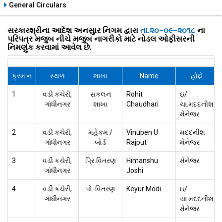
General Circulars
સરકારશ્રીના આદેશ અનસુાર નિગમ દ્વારા
તા.૨૦-૦૯-૨૦૧૮
ના
પરિપત્ર મજુબ નીચે મજુબ નાગરીકો માટે નોડલ ઓફીસરની
નિમણુંક કરવામાં આવેલ છે.
ક્રમ.ન
સ્થળ
શાખા
Name
હોદ્દો
1
વડી કચેરી,
સંકલન
Rohit
ઇ/
ગાંધીનગર
શાખા
Chaudhari
ચા.મદદનીશ
મેનેજર
2
વડી કચેરી,
મહેકમ /
Vinuben U
મદદનીશ
ગાંધીનગર
બોર્ડ
Rajput
મેનેજર
3
વડી કચેરી,
પ્રિ.વિતરણ
Himanshu
મેનેજર
ગાંધીનગર
Joshi
4
વડી કચેરી,
પો. વિતરણ
Keyur Modi
ઇ/
ગાંધીનગર
ચા.મદદનીશ
મેનેજર