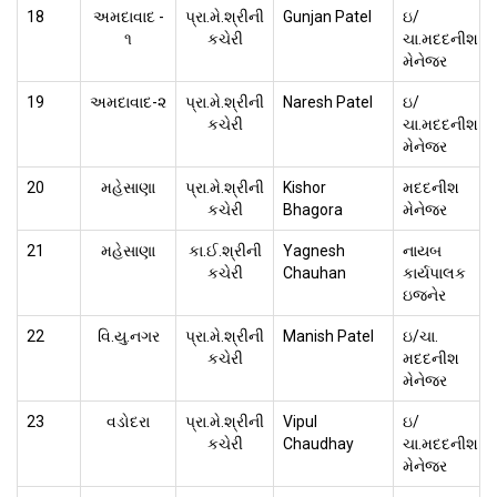
18
અમદાવાદ -
પ્રા.મે.શ્રીની
Gunjan Patel
ઇ/
૧
કચેરી
ચા.મદદનીશ
મેનેજર
19
અમદાવાદ-૨
પ્રા.મે.શ્રીની
Naresh Patel
ઇ/
કચેરી
ચા.મદદનીશ
મેનેજર
20
મહેસાણા
પ્રા.મે.શ્રીની
Kishor
મદદનીશ
કચેરી
Bhagora
મેનેજર
21
મહેસાણા
કા.ઈ.શ્રીની
Yagnesh
નાયબ
કચેરી
Chauhan
કાર્યપાલક
ઇજનેર
22
વિ.યુ.નગર
પ્રા.મે.શ્રીની
Manish Patel
ઇ/ચા.
કચેરી
મદદનીશ
મેનેજર
23
વડોદરા
પ્રા.મે.શ્રીની
Vipul
ઇ/
કચેરી
Chaudhay
ચા.મદદનીશ
મેનેજર