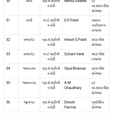
30
વાપી
પ્રા.મે.શ્રીની
Mehul Solanki
ઇ/
કચેરી
ચા.મદદનીશ
મેનેજર
31
વાપી
કા.ઈ.શ્રીની
D D Patel
નાયબ
કચેરી
કાર્યપાલક
ઇજનેર
32
રાજકોટ
પ્રા.મે.શ્રીની
Hitesh G Patel
મદદનીશ
કચેરી
મેનેજર
33
રાજકોટ
કા.ઈ.શ્રીની
Suhani Vank
મદદનીશ
કચેરી
ઇજનેર
34
ભાવનગર
પ્રા.મે.શ્રીની
Vipul Bhavsar
મદદનીશ
કચેરી
મેનેજર
35
જામનગર
પ્રા.મે.શ્રીની
A M
ઇ/
કચેરી
Chaudhary
ચા.મદદનીશ
મેનેજર
36
જુનાગઢ
પ્રા.મે.શ્રીની
Dinesh
પ્રાદેશિક
કચેરી
Parmar
મેનેજર