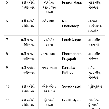
5
વડી કચેરી,
જમીન/
Pinakin Rajgor
મદદનીશ
ગાંધીનગર
આયોજન
મેનેજર
શાખા
6
વડી કચેરી,
સ્ટોર શાખા
N K
નાયબ
ગાંધીનગર
Chaudhary
કાર્યપાલક
ઇજનેર
7
વડી કચેરી,
માકૅટિંગ
Harsh Gupta
મદદનીશ
ગાંધીનગર
શાખા
સ્થપત્તી
8
વડી કચેરી,
કાયદા શાખા
Dharmendra
મદદનીશ
ગાંધીનગર
Prajapati
મેનેજર
9
વડી કચેરી,
તપાસ શાખા
Kunjalba
ઇ/ચા.
ગાંધીનગર
Rathod
મદદનીશ
મેનેજર
10
વડી કચેરી,
એસ એન્ડ
Soyeb Patel
પ્રોગ્રામર
ગાંધીનગર
એ શાખા
11
વડી કચેરી,
હિસાબી
Irva Khalyani
સીનીયર
ગાંધીનગર
શાખા
હિસાબી