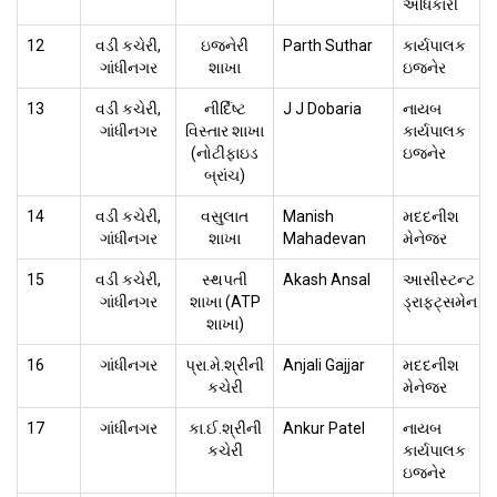
અધિકારી
12
વડી કચેરી,
ઇજનેરી
Parth Suthar
કાર્યપાલક
ગાંધીનગર
શાખા
ઇજનેર
13
વડી કચેરી,
નીર્દિષ્ટ
J J Dobaria
નાયબ
ગાંધીનગર
વિસ્તાર શાખા
કાર્યપાલક
(નોટીફાઇડ
ઇજનેર
બ્રાંચ)
14
વડી કચેરી,
વસુલાત
Manish
મદદનીશ
ગાંધીનગર
શાખા
Mahadevan
મેનેજર
15
વડી કચેરી,
સ્થપતી
Akash Ansal
આસીસ્ટન્ટ
ગાંધીનગર
શાખા (ATP
ડ્રાફ્ટ્સમેન
શાખા)
16
ગાંધીનગર
પ્રા.મે.શ્રીની
Anjali Gajjar
મદદનીશ
કચેરી
મેનેજર
17
ગાંધીનગર
કા.ઈ.શ્રીની
Ankur Patel
નાયબ
કચેરી
કાર્યપાલક
ઇજનેર