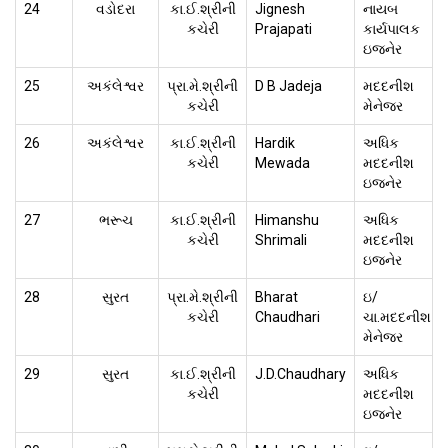
24
વડોદરા
કા.ઈ.શ્રીની
Jignesh
નાયબ
કચેરી
Prajapati
કાર્યપાલક
ઇજનેર
25
અકંલેશ્વર
પ્રા.મે.શ્રીની
D B Jadeja
મદદનીશ
કચેરી
મેનેજર
26
અકંલેશ્વર
કા.ઈ.શ્રીની
Hardik
અધિક
કચેરી
Mewada
મદદનીશ
ઇજનેર
27
ભરૂચ
કા.ઈ.શ્રીની
Himanshu
અધિક
કચેરી
Shrimali
મદદનીશ
ઇજનેર
28
સુરત
પ્રા.મે.શ્રીની
Bharat
ઇ/
કચેરી
Chaudhari
ચા.મદદનીશ
મેનેજર
29
સુરત
કા.ઈ.શ્રીની
J.D.Chaudhary
અધિક
કચેરી
મદદનીશ
ઇજનેર