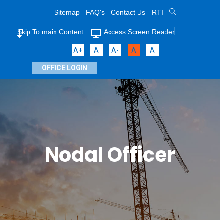
Sitemap
FAQ's
Contact Us
RTI
Skip To main Content
Access Screen Reader
A+
A
A-
A
A
OFFICE LOGIN
Nodal Officer